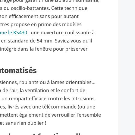
trage pour garantir une isolation suffisante,
s ou oscillo-battantes. Cette technique
ison efficacement sans pour autant
êtres propose en prime des modèles
mme le KS430
: une ouverture coulissante à
é en standard de 54 mm. Saviez-vous qu’il
intégré dans la fenêtre pour préserver
utomatisés
ersiennes, roulants ou à lames orientables…
de l’air, la ventilation et le confort de
us un rempart efficace contre les intrusions.
bles, livrés avec une télécommande (ou une
rmettent également de verrouiller l’ensemble
t sans rien oublier !