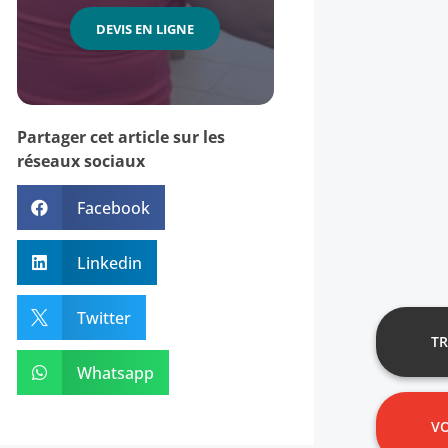
DEVIS EN LIGNE
Partager cet article sur les
réseaux sociaux
Facebook

Linkedin

Twitter

T
Whatsapp

VO