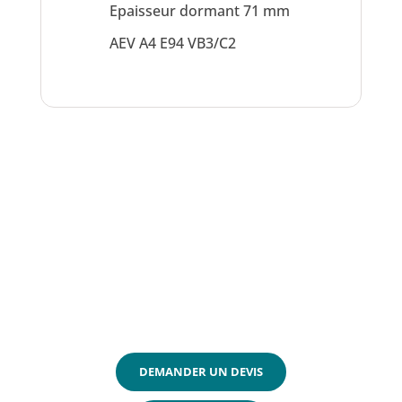
Epaisseur dormant 71 mm
AEV A4 E94 VB3/C2
Ce modèle de
fenêtre vous
interesse ?
Effectuer une demande de devis en
ligne ou appelez directement nos
experts France Fenêtres
DEMANDER UN DEVIS