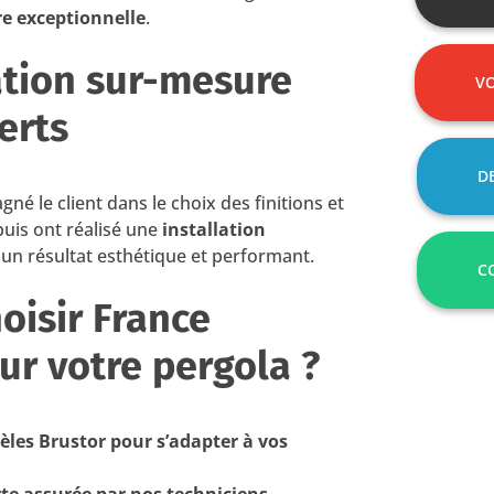
re exceptionnelle
.
ation sur-mesure
VO
erts
D
é le client dans le choix des finitions et
puis ont réalisé une
installation
un résultat esthétique et performant.
C
oisir France
ur votre pergola ?
èles Brustor pour s’adapter à vos
rte assurée par nos techniciens