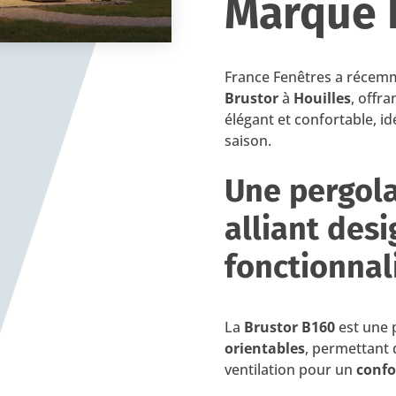
Marque 
France Fenêtres a récemm
Brustor
à
Houilles
, offra
élégant et confortable, id
saison.
Une pergola
alliant desi
fonctionnal
La
Brustor B160
est une 
orientables
, permettant d
ventilation pour un
confo