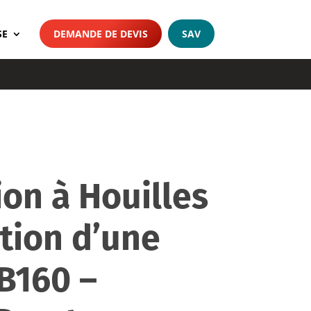
SE
DEMANDE DE DEVIS
SAV
ion à Houilles
ation d’une
B160 –